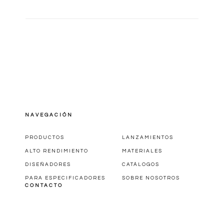
NAVEGACIÓN
PRODUCTOS
LANZAMIENTOS
ALTO RENDIMIENTO
MATERIALES
DISEÑADORES
CATÁLOGOS
PARA ESPECIFICADORES
SOBRE NOSOTROS
CONTACTO
RUA JOAQUIM FERREIRA COSTA, 628 V. DISTRITO
• CEP 15.505-131 • VOTUPORANGA/SP