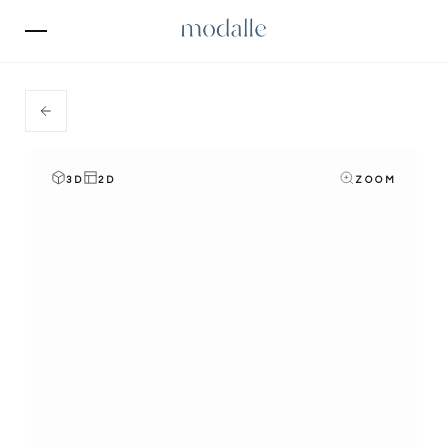
3D
2D
ZOOM