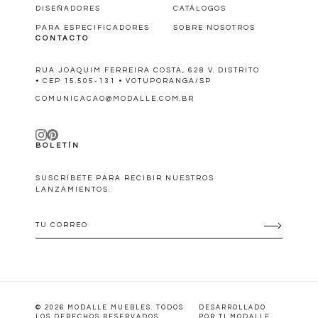
DISEÑADORES
CATÁLOGOS
PARA ESPECIFICADORES
SOBRE NOSOTROS
CONTACTO
RUA JOAQUIM FERREIRA COSTA, 628 V. DISTRITO
• CEP 15.505-131 • VOTUPORANGA/SP
COMUNICACAO@MODALLE.COM.BR
BOLETÍN
SUSCRÍBETE PARA RECIBIR NUESTROS
LANZAMIENTOS.
© 2026 MODALLE MUEBLES. TODOS
DESARROLLADO
LOS DERECHOS RESERVADOS.
POR TI MODALLE