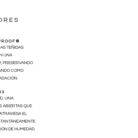
ORES
NPROOF®
RAS TEÑIDAS
N UNA
V, PRESERVANDO
UANDO COMO
ADACIÓN
33
AD. UNA
 ABIERTAS QUE
ATRAVIESA EL
STANTÁNEAMENTE
CIÓN DE HUMEDAD.