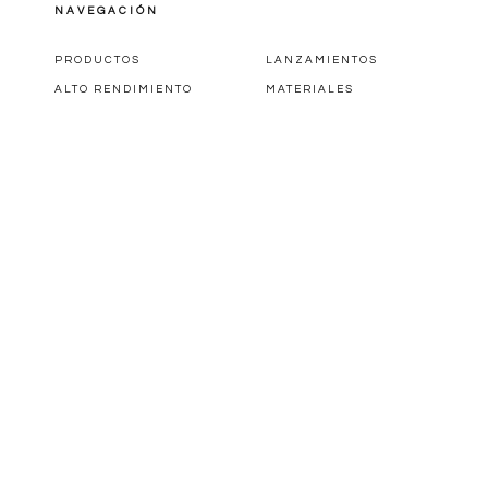
NAVEGACIÓN
PRODUCTOS
LANZAMIENTOS
ALTO RENDIMIENTO
MATERIALES
DISEÑADORES
CATÁLOGOS
PARA ESPECIFICADORES
SOBRE NOSOTROS
CONTACTO
RUA JOAQUIM FERREIRA COSTA, 628 V. DISTRITO
• CEP 15.505-131 • VOTUPORANGA/SP
COMUNICACAO@MODALLE.COM.BR
LARGO
PROFUNDIDAD
-
-
BOLETÍN
ALTURA
PESO
-
-
SUSCRÍBETE PARA RECIBIR NUESTROS
LANZAMIENTOS.
FICHA TÉCNICA