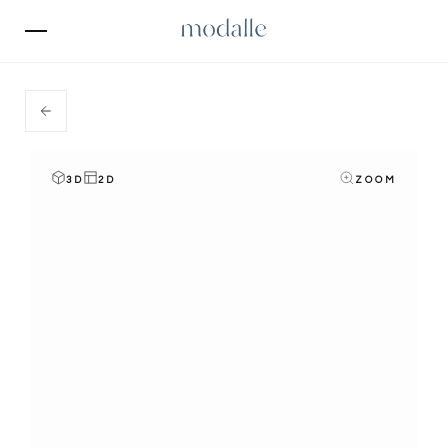
3D
2D
ZOOM