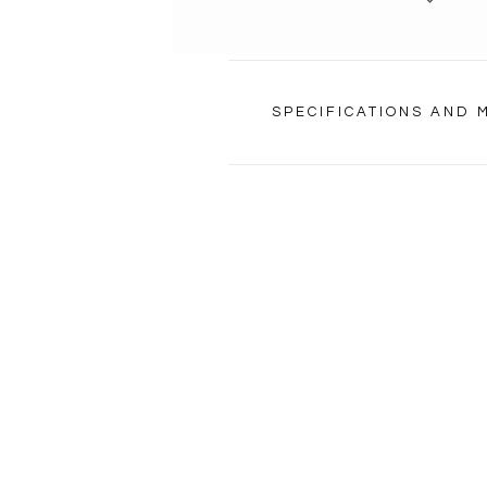
SPECIFICATIONS AND
NAVIGATION
PRODUCTS
NEW ARRIVALS
HIGH PERFORMANCE
MATERIALS
DESIGNERS
CATALOGS