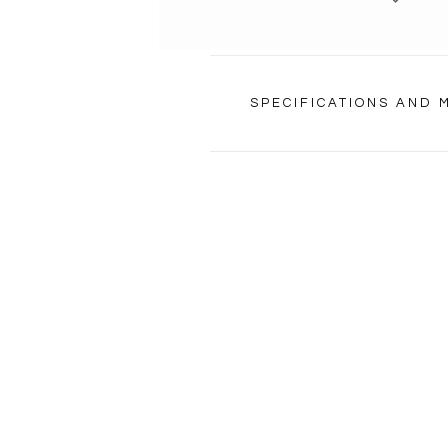
SPECIFICATIONS AND
NAVIGATION
PRODUCTS
NEW ARRIVALS
HIGH PERFORMANCE
MATERIALS
DESIGNERS
CATALOGS