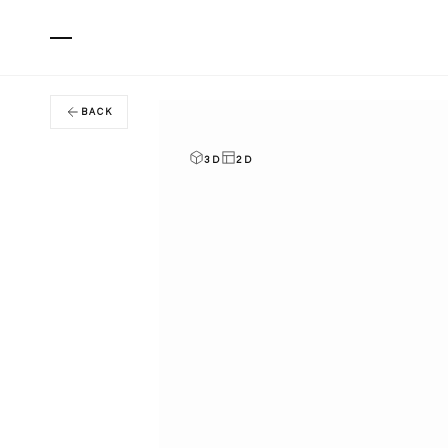
BACK
3D
2D