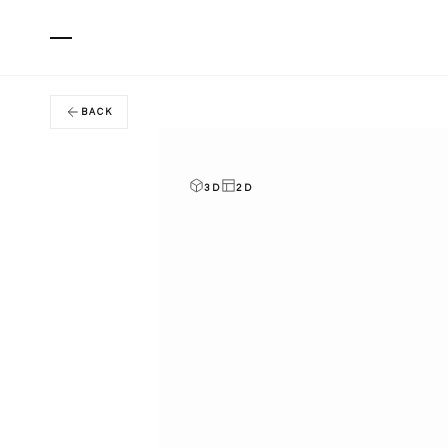
BACK
3D
2D