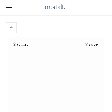
3D
2D
ZOOM