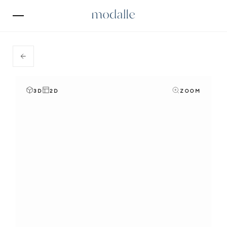
3D
2D
ZOOM