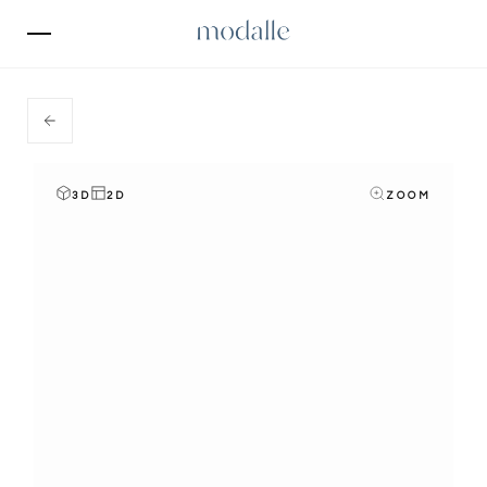
3D
2D
ZOOM