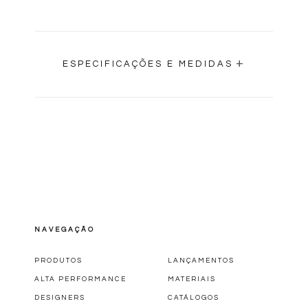
+
ESPECIFICAÇÕES E MEDIDAS
0,44M
0,43M
0,43M
NAVEGAÇÃO
COMPRIMENTO
PROFUNDIDADE
0,43M
0,43M
PRODUTOS
LANÇAMENTOS
ALTA PERFORMANCE
MATERIAIS
ALTURA
PESO
DESIGNERS
CATÁLOGOS
0,44M
4,40KG