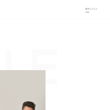
PT
EN
ES
LE