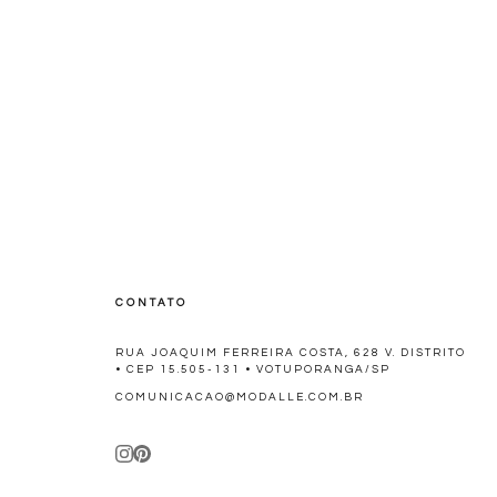
CONTATO
RUA JOAQUIM FERREIRA COSTA, 628 V. DISTRITO
• CEP 15.505-131 • VOTUPORANGA/SP
COMUNICACAO@MODALLE.COM.BR